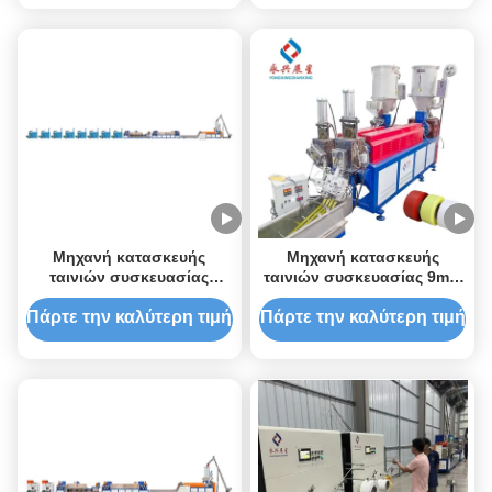
PP
Μηχανή κατασκευής
Μηχανή κατασκευής
ταινιών συσκευασίας
ταινιών συσκευασίας 9mm
διπλής βίδες, μηχανή
Twin Screw PP
εξάντλησης ταινιών PP
Πάρτε την καλύτερη τιμή
Πάρτε την καλύτερη τιμή
9mm