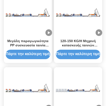
Μεγάλη παραγωγικότητα
120-150 KG/H Μηχανή
PP συσκευασία ταινία
κατασκευής ταινιών
κατασκευής μηχανή 22kw
συσκευασίας PP με δίδυμη
Δύναμη και ενεργειακή
βίδα
Πάρτε την καλύτερη τιμή
Πάρτε την καλύτερη τιμή
απόδοση