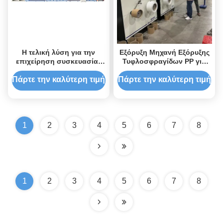
Η τελική λύση για την
Εξόρυξη Μηχανή Εξόρυξης
επιχείρηση συσκευασίας
Τυφλοσφραγίδων PP για
σας
Βιομηχανικά
Εγκαταστήματα
Πάρτε την καλύτερη τιμή
Πάρτε την καλύτερη τιμή
1
2
3
4
5
6
7
8
1
2
3
4
5
6
7
8