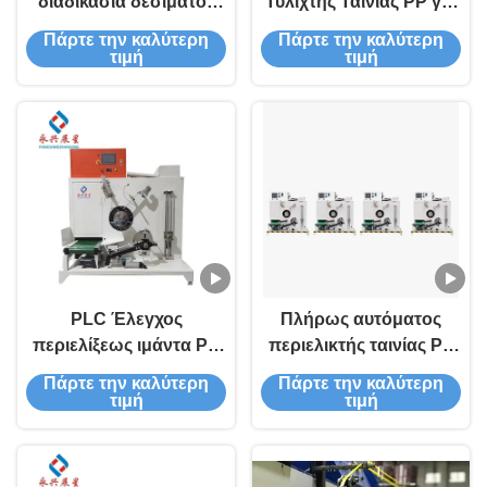
διαδικασία δεσίματος
Τυλιχτής Ταινίας PP για
με ελαφρύ πυρήνα
Ελαφριά Γραμμή
Πάρτε την καλύτερη
Πάρτε την καλύτερη
περιέλιξης ιμάντα PP
Παραγωγής
τιμή
τιμή
Ύψος 150-190mm
PLC Έλεγχος
Πλήρως αυτόματος
περιελίξεως ιμάντα PP
περιελικτής ταινίας PP
για ανθεκτική
για δεματοποίηση,
Πάρτε την καλύτερη
Πάρτε την καλύτερη
λειτουργία και
ρυθμιζόμενη τάση
τιμή
τιμή
συντήρηση
ταινίας και για
εργοστασίου
δεματοποίηση