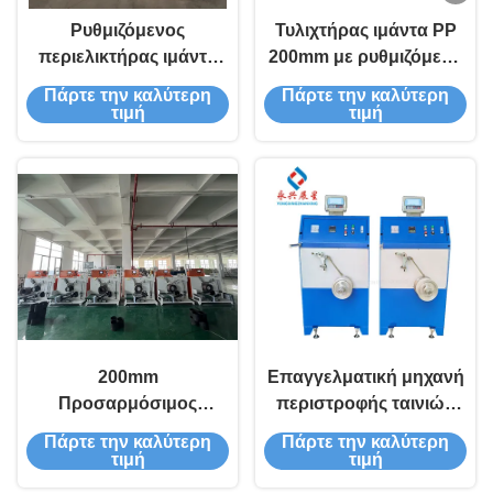
Ρυθμιζόμενος
Τυλιχτήρας ιμάντα PP
περιελικτήρας ιμάντα
200mm με ρυθμιζόμενη
PP με έλεγχο PLC για
τάση για την κατασκευή
Πάρτε την καλύτερη
Πάρτε την καλύτερη
εργοστάσια
τιμή
τιμή
παραγωγής
200mm
Επαγγελματική μηχανή
Προσαρμόσιμος
περιστροφής ταινιών
Τυλιχτής Ιμάντα PP με
PP με 220V/380V/415V
Πάρτε την καλύτερη
Πάρτε την καλύτερη
Έλεγχο PLC
επιλογές τάσης
τιμή
τιμή