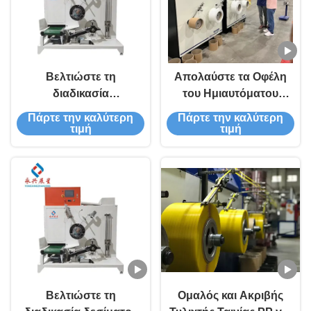
Βελτιώστε τη
Απολαύστε τα Οφέλη
διαδικασία
του Ημιαυτόματου
συσκευασίας σας με
Τυλιχτή Servo στον
Πάρτε την καλύτερη
Πάρτε την καλύτερη
τον ρυθμιζόμενο
Εργοστασιακό σας
τιμή
τιμή
τεντωτήρα ιμάντα PP
Χώρο
Strap Band Winder
Βελτιώστε τη
Ομαλός και Ακριβής