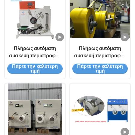
Πλήρως αυτόματη
Πλήρως αυτόματη
συσκευή περιστροφής
συσκευή περιστροφής
ταινιών PP με έλεγχο
ταινιών PP με
Πάρτε την καλύτερη
Πάρτε την καλύτερη
PLC Διαμέτρου 200 mm
ρυθμιζόμενη τάση
τιμή
τιμή
ελέγχου PLC