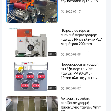
την κατασκευή ταινιών
Μηχανή κατασκευής ιμάντω
2026-07-17
ν PP
01:43
Πλήρως αυτόματη
συσκευή περιστροφής
ταινιών PP με έλεγχο PLC
Διαμέτρου 200 mm
Πυροσβεστήρας ιμάντων PP
00:07
2025-08-08
Προσαρμοσμένη γραμμή
εκτόξευσης ταινίας
ταινίας PP 90KW 5-
19mm πλάτος για ταινία
συσκευασίας
Η γραμμή εκτόξευσης ταινι
00:37
2025-07-07
ών από ιμάντα PP
Αυτόματη υψηλής
ακρίβειας γραμμή
παραγωγής ταινιών 9mm