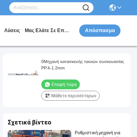
Λύσεις
Μας Ελάτε Σε Επαφή Με
Απόσπασμα
0Μηχανή κατασκευής ταινιών συσκευασίας
PP.4-1.2mm
Επαφή τώρα
Μάθετε περισσότερων
Σχετικά βίντεο
Ρυθμιστική μηχανή για