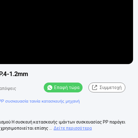
Video
P.4-1.2mm
Επαφή τώρα
Συμμετοχή
 απόψεις
PP συσκευασία ταινία κατασκευής μηχανή
ισμού Η συσκευή κατασκευής ιμάντων συσκευασίας PP παράγει
ρησιμοποιείται επίσης ...
Δείτε περισσότερα