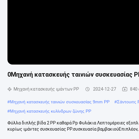
0Μηχανή κατασκευής ταινιών συσκευασίας P
Μηχανή κατασκευής ιμάντων PP
2024-12-27
840
#
Μηχανή κατασκευής ταινιών συσκευασίας 9mm PP
#
Σάντουιτς 
#
Μηχανή κατασκευής κυλίνδρων ζώνης PP
Φύλλα διπλής βίδα 2 PP καθαρά Pp Φυλάκια Λεπτομέρειες εξοπλ
κυρίως ιμάντες συσκευασίας PP.συσκευασία βαμβακιούΕπιπλέον, χ