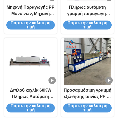
Μηχανή Παραγωγής PP
Πλήρως αυτόματη
Μονοϊνών, Μηχανή
γραμμή παραγωγής
Εξώθησης PP
ταινιών PP διπλής βίδα
Πάρτε την καλύτερη
Πάρτε την καλύτερη
Μονοϊνών 100%
με ισχύ 60 kW για την
τιμή
τιμή
Πλήρως Αυτόματη
κατασκευή ταινιών
ταινιών υψηλής
απόδοσης
Διπλού κοχλία 60KW
Προσαρμόσιμη γραμμή
Πλήρως Αυτόματη
εξώθησης ταινίας PP με
Γραμμή Παραγωγής
διπλό κοχλία και ισχύ
Πάρτε την καλύτερη
Πάρτε την καλύτερη
Ιμάντα PP για
60KW για υψηλή
τιμή
τιμή
Κατασκευή Ιμάντα
απόδοση