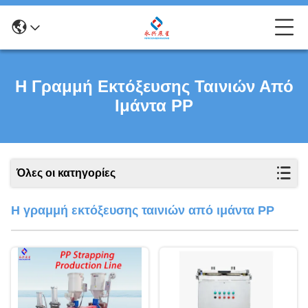
Η Γραμμή Εκτόξευσης Ταινιών Από
Ιμάντα PP
Όλες οι κατηγορίες
Η γραμμή εκτόξευσης ταινιών από ιμάντα PP