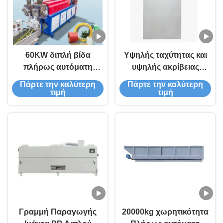
60KW διπλή βίδα
Υψηλής ταχύτητας και
πλήρως αυτόματη
υψηλής ακρίβειας
γραμμή εκτόξευσης
διπλής βίδας γραμμή
Πάρτε την καλύτερη
Πάρτε την καλύτερη
ταινιών PP για
παραγωγής ταινιών PP
τιμή
τιμή
συσκευασία υψηλής
για την αποτελεσματική
ακρίβειας
κατασκευή ταινιών
πλαστικού
Γραμμή Παραγωγής
20000kg χωρητικότητα