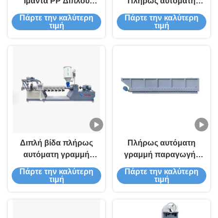
Ιμάντα PP Διπλού
Πλήρως αυτόματη
Κοχλία Πλήρως
γραμμή παραγωγής
Πάρτε την καλύτερη
Πάρτε την καλύτερη
Αυτόματη με Ισχύ 60KW
διπλών βιδών ταινιών
τιμή
τιμή
για Υψηλή Απόδοση
PP για την εξωρύθμιση
ταινιών ταινιών υψηλής
απόδοσης
Διπλή βίδα πλήρως
Πλήρως αυτόματη
αυτόματη γραμμή
γραμμή παραγωγής
εκτόξευσης ταινιών PP
διπλών βιδών ταινιών
Πάρτε την καλύτερη
Πάρτε την καλύτερη
με ισχύ 60 kW για
PP με ισχύ 60 kW για
τιμή
τιμή
ανθεκτικές ταινίες
συσκευασίες μεγάλου
συσκευασίας
όγκου