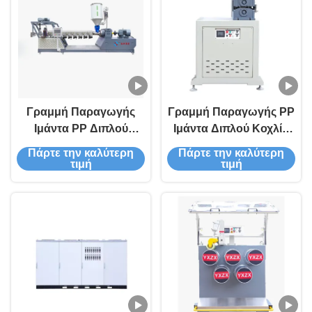
Γραμμή Παραγωγής
Γραμμή Παραγωγής PP
Ιμάντα PP Διπλού
Ιμάντα Διπλού Κοχλία
Κοχλία με Υλικό Κοχλία
χωρητικότητας
Πάρτε την καλύτερη
Πάρτε την καλύτερη
38CrMoALA και
20000kg, Πλήρως
τιμή
τιμή
Πλήρως Αυτόματη
Αυτόματη Μηχανή
Λειτουργία
Παραγωγής PP
Δεσμιδών