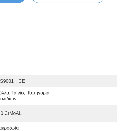
OS9001，CE
λλα, Ταινίες, Κατηγορία 
αλιδίων
80 CrMoAL
ακροζωία