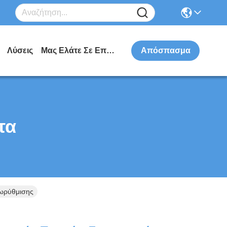
Λύσεις
Μας Ελάτε Σε Επαφή Με
Απόσπασμα
τα
ξωρύθμισης