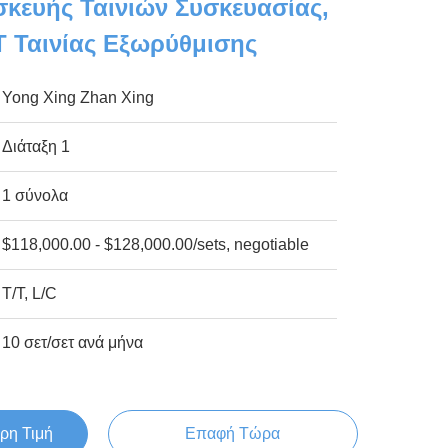
κευής Ταινιών Συσκευασίας,
 Ταινίας Εξωρύθμισης
Yong Xing Zhan Xing
Διάταξη 1
1 σύνολα
$118,000.00 - $128,000.00/sets, negotiable
T/T, L/C
10 σετ/σετ ανά μήνα
ρη Τιμή
Επαφή Τώρα