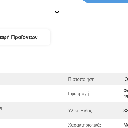
ραφή Προϊόντων
Πιστοποίηση:
I
Φύ
Εφαρμογή:
Φι
ή 
Υλικό Βίδας:
3
Χαρακτηριστικά:
Μ