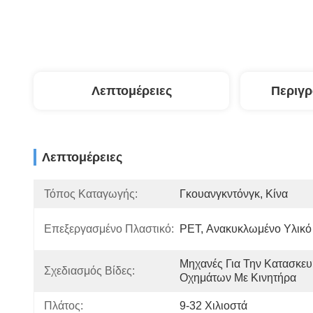
Λεπτομέρειες
Περιγ
Λεπτομέρειες
Τόπος Καταγωγής:
Γκουανγκντόνγκ, Κίνα
Επεξεργασμένο Πλαστικό:
PET, Ανακυκλωμένο Υλικό
Μηχανές Για Την Κατασκευ
Σχεδιασμός Βίδες:
Οχημάτων Με Κινητήρα
Πλάτος:
9-32 Χιλιοστά