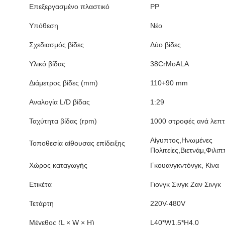
Επεξεργασμένο πλαστικό
PP
Υπόθεση
Νέο
Σχεδιασμός βίδες
Δύο βίδες
Υλικό βίδας
38CrMoALA
Διάμετρος βίδες (mm)
110+90 mm
Αναλογία L/D βίδας
1:29
Ταχύτητα βίδας (rpm)
1000 στροφές ανά λεπ
Αίγυπτος,Ηνωμένες
Τοποθεσία αίθουσας επίδειξης
Πολιτείες,Βιετνάμ,Φιλι
Χώρος καταγωγής
Γκουανγκντόνγκ, Κίνα
Ετικέτα
Γιονγκ Σινγκ Ζαν Σινγκ
Τετάρτη
220V-480V
Μέγεθος (L × W × H)
L40*W1.5*H4.0