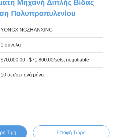
ατη Μηχανή Διπλής Βίδας
υση Πολυπροπυλενίου
YONGXINGZHANXING
1 σύνολα
$70,000.00 - $71,800.00/sets, negotiable
10 σετ/σετ ανά μήνα
ρη Τιμή
Επαφή Τώρα