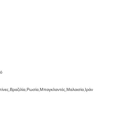
τό
ππίνες,Βραζιλία,Ρωσία,Μπαγκλαντές,Μαλαισία,Ιράν