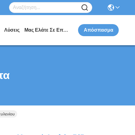
Λύσεις
Μας Ελάτε Σε Επαφή Με
Απόσπασμα
τα
υλενίου