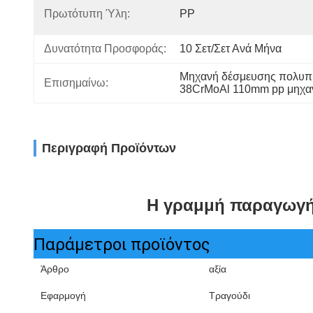
Πρωτότυπη Ύλη:
PP
Δυνατότητα Προσφοράς:
10 Σετ/σετ Ανά Μήνα
Μηχανή δέσμευσης πολυπρ
Επισημαίνω:
38CrMoAl 110mm pp μηχα
Περιγραφή Προϊόντων
Η γραμμή παραγωγής
Παράμετροι προϊόντος
Άρθρο
αξία
Εφαρμογή
Τραγούδι