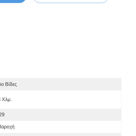
ο Βίδες
 Χλμ.
29
Παροχή