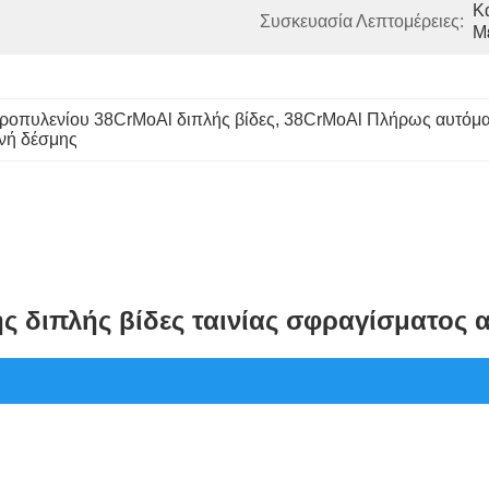
Κ
Συσκευασία Λεπτομέρειες:
Με
οπυλενίου 38CrMoAl διπλής βίδες
, 
38CrMoAl Πλήρως αυτόμα
νή δέσμης
 διπλής βίδες ταινίας σφραγίσματος