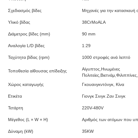
Σχεδιασμός βίδες
Μηχανές για την κατασκευή 
Υλικό βίδας
38CrMoALA
Διάμετρος βίδες (mm)
90 mm
Αναλογία L/D βίδες
1:29
Ταχύτητα βίδας (rpm)
1000 στροφές ανά λεπτό
Αίγυπτος,Ηνωμένες
Τοποθεσία αίθουσας επίδειξης
Πολιτείες,Βιετνάμ,Φιλιππίνε
Χώρος καταγωγής
Γκουανγκντόνγκ, Κίνα
Ετικέτα
Γιονγκ Σινγκ Ζαν Σινγκ
Τετάρτη
220V-480V
Μέγεθος (L × W × H)
Αριθμός των ατόμων που υπ
Δύναμη (kW)
35KW