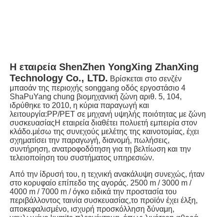
Η εταιρεία ShenZhen YongXing ZhanXing 
Technology Co., LTD.
Βρίσκεται στο σενζέν 
μπαοάν της περιοχής songgang οδός εργοστάσιο 4 
ShaPuYang chung βιομηχανική ζώνη αριθ. 5, 104, 
ιδρύθηκε το 2010, η κύρια παραγωγή και 
λειτουργία:PP/PET σε μηχανή υψηλής ποιότητας με ζώνη 
συσκευασίαςΗ εταιρεία διαθέτει πολυετή εμπειρία στον 
κλάδο.μέσω της συνεχούς μελέτης της καινοτομίας, έχει 
σχηματίσει την παραγωγή, διανομή, πωλήσεις, 
συντήρηση, ανατροφοδότηση για τη βελτίωση και την 
τελειοποίηση του συστήματος υπηρεσιών.
Από την ίδρυσή του, η τεχνική ανακάλυψη συνεχώς, ήταν 
στο κορυφαίο επίπεδο της αγοράς. 2500 m / 3000 m / 
4000 m / 7000 m / όγκο ειδικά την προστασία του 
περιβάλλοντος ταινία συσκευασίας,το προϊόν έχει έλξη, 
αποκεφαλισμένο, ισχυρή προσκόλληση δύναμη, 