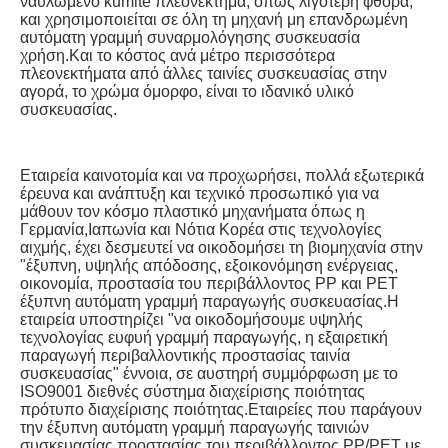
ναυλωμένο kumite πλεονέκτημα, όπως λιγότερη φθορά, 
και χρησιμοποιείται σε όλη τη μηχανή μη επανδρωμένη 
αυτόματη γραμμή συναρμολόγησης συσκευασία 
χρήση.Και το κόστος ανά μέτρο περισσότερα 
πλεονεκτήματα από άλλες ταινίες συσκευασίας στην 
αγορά, το χρώμα όμορφο, είναι το ιδανικό υλικό 
συσκευασίας.
Εταιρεία καινοτομία και να προχωρήσει, πολλά εξωτερικά 
έρευνα και ανάπτυξη και τεχνικό προσωπικό για να 
μάθουν τον κόσμο πλαστικό μηχανήματα όπως η 
Γερμανία,Ιαπωνία και Νότια Κορέα στις τεχνολογίες 
αιχμής, έχει δεσμευτεί να οικοδομήσει τη βιομηχανία στην 
"έξυπνη, υψηλής απόδοσης, εξοικονόμηση ενέργειας, 
οικονομία, προστασία του περιβάλλοντος PP και PET 
έξυπνη αυτόματη γραμμή παραγωγής συσκευασίας.Η 
εταιρεία υποστηρίζει "να οικοδομήσουμε υψηλής 
τεχνολογίας ευφυή γραμμή παραγωγής, η εξαιρετική 
παραγωγή περιβαλλοντικής προστασίας ταινία 
συσκευασίας" έννοια, σε αυστηρή συμμόρφωση με το 
ISO9001 διεθνές σύστημα διαχείρισης ποιότητας 
πρότυπο διαχείρισης ποιότητας.Εταιρείες που παράγουν 
την έξυπνη αυτόματη γραμμή παραγωγής ταινιών 
συσκευασίας προστασίας του περιβάλλοντος PP/PET με 