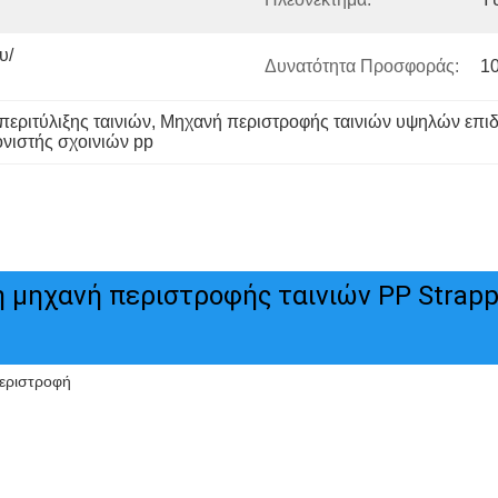
υ/
Δυνατότητα Προσφοράς:
1
εριτύλιξης ταινιών
, 
Μηχανή περιστροφής ταινιών υψηλών επι
νιστής σχοινιών pp
μηχανή περιστροφής ταινιών PP Strappi
εριστροφή