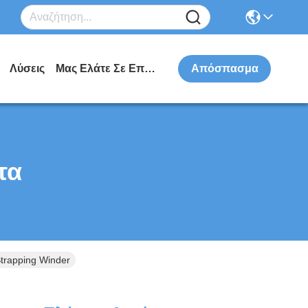
Λύσεις
Μας Ελάτε Σε Επαφή Με
Απόσπασμα
τα
trapping Winder