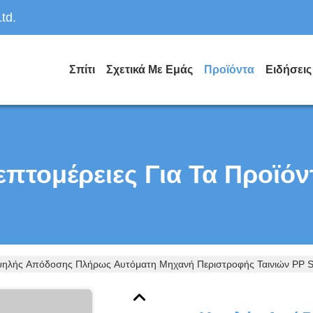
td.
Σπίτι
Σχετικά Με Εμάς
Προϊόντα
Ειδήσεις
επτομέρειες Για Τα Προϊόν
ηλής Απόδοσης Πλήρως Αυτόματη Μηχανή Περιστροφής Ταινιών PP S