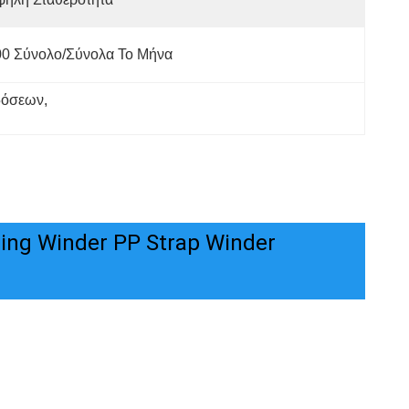
00 Σύνολο/σύνολα Το Μήνα
δόσεων
, 
ng Winder PP Strap Winder