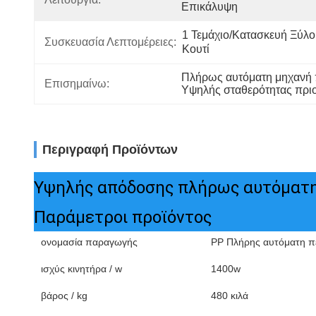
Επικάλυψη
1 Τεμάχιο/κατασκευή Ξύλο
Συσκευασία Λεπτομέρειες:
Κουτί
Πλήρως αυτόματη μηχανή π
Επισημαίνω:
Υψηλής σταθερότητας πριο
Περιγραφή Προϊόντων
Υψηλής απόδοσης πλήρως αυτόματη 
Παράμετροι προϊόντος
ονομασία παραγωγής
PP Πλήρης αυτόματη π
ισχύς κινητήρα / w
1400w
βάρος / kg
480 κιλά