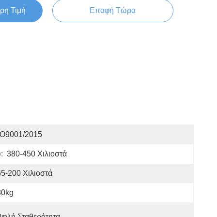
ρη Τιμή
Επαφή Τώρα
SO9001/2015
:
380-450 Χιλιοστά
5-200 Χιλιοστά
80kg
ψηλή Σταθερότητα