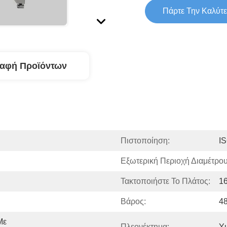
Πάρτε Την Καλύτε
ραφή Προϊόντων
Πιστοποίηση:
I
Εξωτερική Περιοχή Διαμέτρου
Τακτοποιήστε Το Πλάτος:
16
Βάρος:
4
ε 
Πλεονέκτημα:
Υ