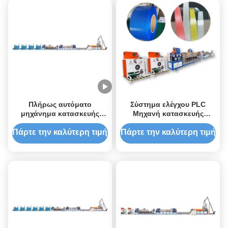
Πλήρως αυτόματο
Σύστημα ελέγχου PLC
μηχάνημα κατασκευής
Μηχανή κατασκευής
κυλίνδρων σάντουιτς ABA
κυλίνδρων PP για
PP 100-600 KG/h
εργοστάσια κατασκευής
Πάρτε την καλύτερη τιμή
Πάρτε την καλύτερη τιμή