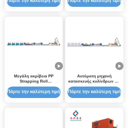
κατασκευής φύλλων PP
Πάρτε την καλύτερη τιμή
Πάρτε την καλύτερη τιμή
Εκχυλιστής πλαστικών
Μεγάλη ακρίβεια PP
Αυτόματη μηχανή
Strapping Roll
κατασκευής κυλίνδρων PP,
Manufacturing Machine
μηχανή κατασκευής
Αυτοματοποιημένη
ταινιών 110 mm
Πάρτε την καλύτερη τιμή
Πάρτε την καλύτερη τιμή
γραμμή εκτόξευσης
ταινιών 12mm PP Strap