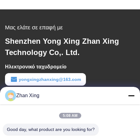
Μας ελάτε σε επαφή με
Shenzhen Yong Xing Zhan Xing
Technology Co,. Ltd.
Ηλεκτρονικό ταχυδρομείο
yongxingzhanxing@163.com
Εργασιακό χρόνο
Zhan Xing
8:00-20:00
5:08 AM
Η διεύθυνσή μας
Good day, what product are you looking for?
Διεύθυνση
Αριθ. 43-101, Meiyingsen, Xinpotou, κοινότητα Xinqiang, οδός