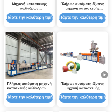
Μηχανή κατασκευής
Πλήρως αυτόματη έξυπνη
κυλίνδρων
μηχανή κατασκευής
αυτοματοποιημένων
κυλίνδρων 9mm PP για
ιμάντων PP υψηλής
υψηλής αποδοτικότητας
Πάρτε την καλύτερη τιμή
Πάρτε την καλύτερη τιμή
ακρίβειας
παραγωγή
Πλήρως αυτόματη μηχανή
Πλήρως αυτόματη έξυπνη
κατασκευής κυλίνδρων PP
μηχανή κατασκευής
με μέγιστη
κυλίνδρων PP
παραγωγικότητα
Πάρτε την καλύτερη τιμή
Πάρτε την καλύτερη τιμή