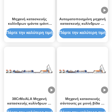
Μηχανή κατασκευής
Αυτοματοποιημένη μηχανή
κυλίνδρων ιμάντα ιμάντα
κατασκευής κυλίνδρων με
PP Σύστημα ελέγχου PLC
ιμάντες PP
για την παραγωγή ιμάντα
Πάρτε την καλύτερη τιμή
Πάρτε την καλύτερη τιμή
ιμάντα
38CrMoALA Μηχανή
Μηχανή κατασκευής
κατασκευής κυλίνδρων με
σάντουιτς με μονή βίδα 12
ιμάντες PP Μηχανή
mm PP Strapping Roll