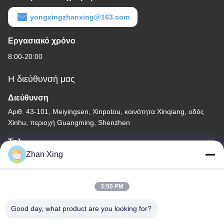
yongxingzhanxing@163.com
Εργασιακό χρόνο
8:00-20:00
Η διεύθυνσή μας
Διεύθυνση
Αριθ. 43-101, Meiyingsen, Xinpotou, κοινότητα Xinqiang, οδός
Xinhu, περιοχή Guangming, Shenzhen
Τηλ.
Zhan Xing
86-0755-29932659
3:50 PM
Good day, what product are you looking for?
Καλή ποιότητα της Κίνας Μηχανή κατασκευής ιμάντων PP