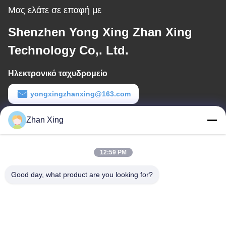
Μας ελάτε σε επαφή με
Shenzhen Yong Xing Zhan Xing
Technology Co,. Ltd.
Ηλεκτρονικό ταχυδρομείο
yongxingzhanxing@163.com
Εργασιακό χρόνο
Zhan Xing
8:00-20:00
12:59 PM
Η διεύθυνσή μας
Good day, what product are you looking for?
Διεύθυνση
Αριθ. 43-101, Meiyingsen, Xinpotou, κοινότητα Xinqiang, οδός
Xinhu, περιοχή Guangming, Shenzhen
Τηλ.