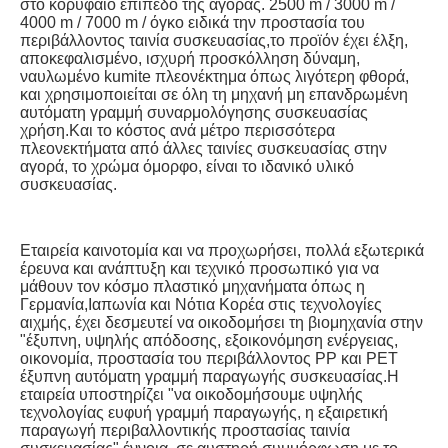
στο κορυφαίο επίπεδο της αγοράς. 2500 m / 3000 m / 
4000 m / 7000 m / όγκο ειδικά την προστασία του 
περιβάλλοντος ταινία συσκευασίας,το προϊόν έχει έλξη, 
αποκεφαλισμένο, ισχυρή προσκόλληση δύναμη, 
ναυλωμένο kumite πλεονέκτημα όπως λιγότερη φθορά, 
και χρησιμοποιείται σε όλη τη μηχανή μη επανδρωμένη 
αυτόματη γραμμή συναρμολόγησης συσκευασίας 
χρήση.Και το κόστος ανά μέτρο περισσότερα 
πλεονεκτήματα από άλλες ταινίες συσκευασίας στην 
αγορά, το χρώμα όμορφο, είναι το ιδανικό υλικό 
συσκευασίας.
Εταιρεία καινοτομία και να προχωρήσει, πολλά εξωτερικά 
έρευνα και ανάπτυξη και τεχνικό προσωπικό για να 
μάθουν τον κόσμο πλαστικό μηχανήματα όπως η 
Γερμανία,Ιαπωνία και Νότια Κορέα στις τεχνολογίες 
αιχμής, έχει δεσμευτεί να οικοδομήσει τη βιομηχανία στην 
"έξυπνη, υψηλής απόδοσης, εξοικονόμηση ενέργειας, 
οικονομία, προστασία του περιβάλλοντος PP και PET 
έξυπνη αυτόματη γραμμή παραγωγής συσκευασίας.Η 
εταιρεία υποστηρίζει "να οικοδομήσουμε υψηλής 
τεχνολογίας ευφυή γραμμή παραγωγής, η εξαιρετική 
παραγωγή περιβαλλοντικής προστασίας ταινία 