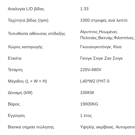
Αναλογία L/D βίδας
1:33
Ταχύτητα βίδας (rpm)
1000 στροφές ανά λεπτό
Αίγυπτος,Ηνωμένες
Τοποθεσία αίθουσας επίδειξης
Πολιτείες,Βιετνάμ,Φιλιππίνε
Χώρος καταγωγής
Γκουανγκντόνγκ, Κίνα
Ετικέτα
Γιονγκ Σινγκ Ζαν Σινγκ
Τετάρτη
220V-480V
Μέγεθος (L × W × H)
L40*W2.0*H7.0
Δύναμη (kW)
100KW
Βάρος
19000KG
Εγγύηση
1 έτος
Βασικά σημεία πώλησης
Υψηλής ακρίβειας. Αυτοματο