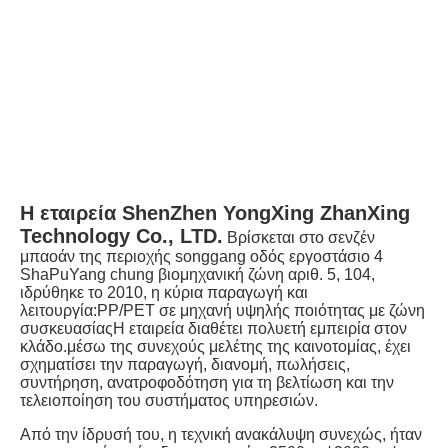
Η εταιρεία ShenZhen YongXing ZhanXing 
Technology Co., LTD.
Βρίσκεται στο σενζέν 
μπαοάν της περιοχής songgang οδός εργοστάσιο 4 
ShaPuYang chung βιομηχανική ζώνη αριθ. 5, 104, 
ιδρύθηκε το 2010, η κύρια παραγωγή και 
λειτουργία:PP/PET σε μηχανή υψηλής ποιότητας με ζώνη 
συσκευασίαςΗ εταιρεία διαθέτει πολυετή εμπειρία στον 
κλάδο.μέσω της συνεχούς μελέτης της καινοτομίας, έχει 
σχηματίσει την παραγωγή, διανομή, πωλήσεις, 
συντήρηση, ανατροφοδότηση για τη βελτίωση και την 
τελειοποίηση του συστήματος υπηρεσιών.
Από την ίδρυσή του, η τεχνική ανακάλυψη συνεχώς, ήταν 