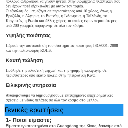
πολλούς ανθρώπους να γίνουν ηγέτες στην βιομηχανία πλαστικών που 
δεν έχουν ποτέ εξοικειωθεί με αυτόν τον τομέα.
Ο εξοπλισμός μας εξάγει σε περισσότερες από 10 χώρες, όπως η 
Βραζιλία, η Αλγερία, το Βιετνάμ, η Ινδονησία, η Ταϊλάνδη, το 
Κιργιστάν, η Ρωσία και άλλες χώρες, οι οποίες έχουν περισσότερες 
από 200 γραμμές παραγωγής σε όλο τον κόσμο.
Υψηλής ποιότητας
Πέρασε την πιστοποίηση του συστήματος ποιότητας ISO9001: 2008 
και την πιστοποίηση ROHS.
Καυτή πώληση
Πούλησε την πλαστική μηχανή και την γραμμή παραγωγής σε 
περισσότερες από εκατό πόλεις στην ηπειρωτική Κίνα.
Ειλικρινής υπηρεσία
Ανυπομονούμε να δημιουργήσουμε επιτυχημένες επιχειρηματικές 
σχέσεις με νέους πελάτες σε όλο τον κόσμο στο μέλλον.
Γενικές ερωτήσεις
1- Ποιοι είμαστε;
Είμαστε εγκατεστημένοι στο Guangdong της Κίνας, ξεκινάμε από 