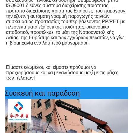
συσκευασίας" έννοια, σε αυστηρή συμμόρφωση με το 
ISO9001 διεθνές σύστημα διαχείρισης ποιότητας 
πρότυπο διαχείρισης ποιότητας.Εταιρείες που παράγουν 
την έξυπνη αυτόματη γραμμή παραγωγής ταινιών 
συσκευασίας προστασίας του περιβάλλοντος PP/PET με 
πλεονεκτήματα εξαιρετικής ποιότητας, οικονομικά 
αποδοτικό, προσελκύει το μάτι της Νοτιοανατολικής 
Ασίας, της Ευρώπης και των εγχώριων πελατών, να γίνει 
η βιομηχανία ένα λαμπερό μαργαριτάρι.
Είμαστε ενωμένοι, και είμαστε πρόθυμοι να 
προχωρήσουμε και να μεγαλώσουμε μαζί με τις μάζες 
των πελατών!
Συσκευή και παράδοση