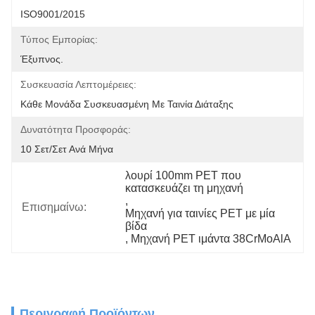
ISO9001/2015
Τύπος Εμπορίας:
Έξυπνος.
Συσκευασία Λεπτομέρειες:
Κάθε Μονάδα Συσκευασμένη Με Ταινία Διάταξης
Δυνατότητα Προσφοράς:
10 Σετ/σετ Ανά Μήνα
λουρί 100mm PET που 
κατασκευάζει τη μηχανή
, 
Επισημαίνω:
Μηχανή για ταινίες PET με μία 
βίδα
, 
Μηχανή PET ιμάντα 38CrMoAlA
Περιγραφή Προϊόντων