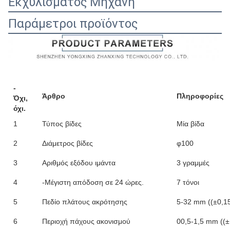
Εκχυλίσματος Μηχανή
Παράμετροι προϊόντος
-
Άρθρο
Πληροφορίες
Όχι,
όχι.
1
Τύπος βίδες
Μία βίδα
2
Διάμετρος βίδες
φ100
3
Αριθμός εξόδου ιμάντα
3 γραμμές
4
-Μέγιστη απόδοση σε 24 ώρες.
7 τόνοι
5
Πεδίο πλάτους ακρότησης
5-32 mm ((±0,1
6
Περιοχή πάχους ακονισμού
00,5-1,5 mm ((±