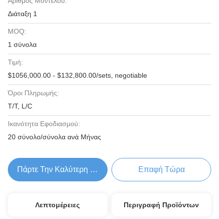
Αριθμός Μοντέλου:
Διάταξη 1
MOQ:
1 σύνολα
Τιμή:
$1056,000.00 - $132,800.00/sets, negotiable
Όροι Πληρωμής:
T/T, L/C
Ικανότητα Εφοδιασμού:
20 σύνολο/σύνολα ανά Μήνας
Πάρτε Την Καλύτερη Τιμή
Επαφή Τώρα
Λεπτομέρειες
Περιγραφή Προϊόντων