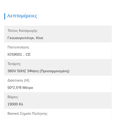
Λεπτομέρειες
Τόπος Καταγωγής:
Γκουανγκντόνγκ, Κίνα
Πιστοποίηση:
IOS9001，CE
Τετάρτη:
380V 50HZ 3Φάση (προσαρμοσμένη)
Διάσταση (η):
50*2,5*8 Μέτρα
Βάρος:
19000 Κλ
Βασικά Σημεία Πώλησης: