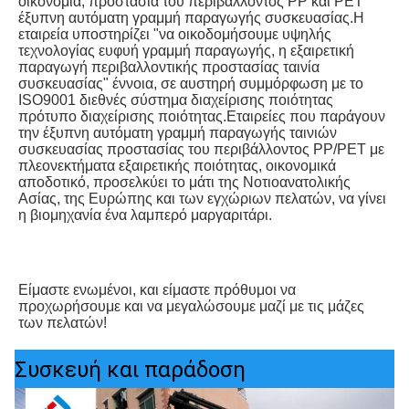
οικονομία, προστασία του περιβάλλοντος PP και PET 
έξυπνη αυτόματη γραμμή παραγωγής συσκευασίας.Η 
εταιρεία υποστηρίζει "να οικοδομήσουμε υψηλής 
τεχνολογίας ευφυή γραμμή παραγωγής, η εξαιρετική 
παραγωγή περιβαλλοντικής προστασίας ταινία 
συσκευασίας" έννοια, σε αυστηρή συμμόρφωση με το 
ISO9001 διεθνές σύστημα διαχείρισης ποιότητας 
πρότυπο διαχείρισης ποιότητας.Εταιρείες που παράγουν 
την έξυπνη αυτόματη γραμμή παραγωγής ταινιών 
συσκευασίας προστασίας του περιβάλλοντος PP/PET με 
πλεονεκτήματα εξαιρετικής ποιότητας, οικονομικά 
αποδοτικό, προσελκύει το μάτι της Νοτιοανατολικής 
Ασίας, της Ευρώπης και των εγχώριων πελατών, να γίνει 
η βιομηχανία ένα λαμπερό μαργαριτάρι.
Είμαστε ενωμένοι, και είμαστε πρόθυμοι να 
προχωρήσουμε και να μεγαλώσουμε μαζί με τις μάζες 
των πελατών!
Συσκευή και παράδοση