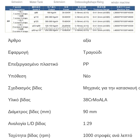
Άρθρο
αξία
Εφαρμογή
Τραγούδι
Επεξεργασμένο πλαστικό
PP
Υπόθεση
Νέο
Σχεδιασμός βίδες
Μηχανές για την κατασκευή 
Υλικό βίδας
38CrMoALA
Διάμετρος βίδες (mm)
90 mm
Αναλογία L/D βίδας
1:29
Ταχύτητα βίδας (rpm)
1000 στροφές ανά λεπτό