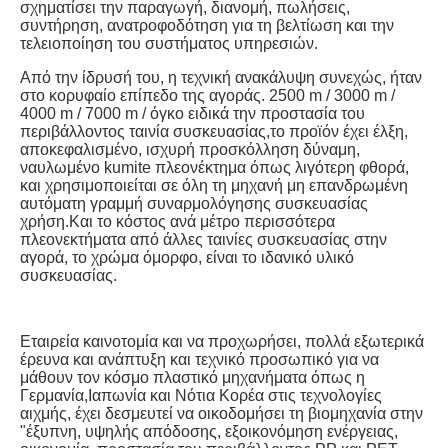
σχηματίσει την παραγωγή, διανομή, πωλήσεις, 
συντήρηση, ανατροφοδότηση για τη βελτίωση και την 
τελειοποίηση του συστήματος υπηρεσιών.
Από την ίδρυσή του, η τεχνική ανακάλυψη συνεχώς, ήταν 
στο κορυφαίο επίπεδο της αγοράς. 2500 m / 3000 m / 
4000 m / 7000 m / όγκο ειδικά την προστασία του 
περιβάλλοντος ταινία συσκευασίας,το προϊόν έχει έλξη, 
αποκεφαλισμένο, ισχυρή προσκόλληση δύναμη, 
ναυλωμένο kumite πλεονέκτημα όπως λιγότερη φθορά, 
και χρησιμοποιείται σε όλη τη μηχανή μη επανδρωμένη 
αυτόματη γραμμή συναρμολόγησης συσκευασίας 
χρήση.Και το κόστος ανά μέτρο περισσότερα 
πλεονεκτήματα από άλλες ταινίες συσκευασίας στην 
αγορά, το χρώμα όμορφο, είναι το ιδανικό υλικό 
συσκευασίας.
Εταιρεία καινοτομία και να προχωρήσει, πολλά εξωτερικά 
έρευνα και ανάπτυξη και τεχνικό προσωπικό για να 
μάθουν τον κόσμο πλαστικό μηχανήματα όπως η 
Γερμανία,Ιαπωνία και Νότια Κορέα στις τεχνολογίες 
αιχμής, έχει δεσμευτεί να οικοδομήσει τη βιομηχανία στην 
"έξυπνη, υψηλής απόδοσης, εξοικονόμηση ενέργειας, 