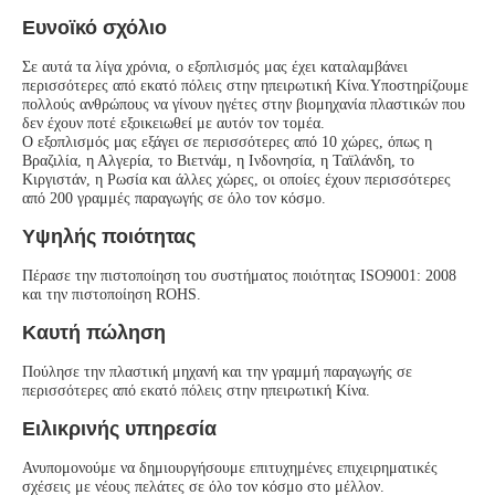
Ευνοϊκό σχόλιο
Σε αυτά τα λίγα χρόνια, ο εξοπλισμός μας έχει καταλαμβάνει 
περισσότερες από εκατό πόλεις στην ηπειρωτική Κίνα.Υποστηρίζουμε 
πολλούς ανθρώπους να γίνουν ηγέτες στην βιομηχανία πλαστικών που 
δεν έχουν ποτέ εξοικειωθεί με αυτόν τον τομέα.
Ο εξοπλισμός μας εξάγει σε περισσότερες από 10 χώρες, όπως η 
Βραζιλία, η Αλγερία, το Βιετνάμ, η Ινδονησία, η Ταϊλάνδη, το 
Κιργιστάν, η Ρωσία και άλλες χώρες, οι οποίες έχουν περισσότερες 
από 200 γραμμές παραγωγής σε όλο τον κόσμο.
Υψηλής ποιότητας
Πέρασε την πιστοποίηση του συστήματος ποιότητας ISO9001: 2008 
και την πιστοποίηση ROHS.
Καυτή πώληση
Πούλησε την πλαστική μηχανή και την γραμμή παραγωγής σε 
περισσότερες από εκατό πόλεις στην ηπειρωτική Κίνα.
Ειλικρινής υπηρεσία
Ανυπομονούμε να δημιουργήσουμε επιτυχημένες επιχειρηματικές 
σχέσεις με νέους πελάτες σε όλο τον κόσμο στο μέλλον.