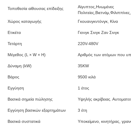
Αίγυπτος,Ηνωμένες
Τοποθεσία αίθουσας επίδειξης
Πολιτείες,Βιετνάμ,Φιλιππίνε
Χώρος καταγωγής
Γκουανγκντόνγκ, Κίνα
Ετικέτα
Γιονγκ Σινγκ Ζαν Σινγκ
Τετάρτη
220V-480V
Μέγεθος (L × W × H)
Αριθμός των ατόμων που υπ
Δύναμη (kW)
35KW
Βάρος
9500 κιλά
Εγγύηση
1 έτος
Βασικά σημεία πώλησης
Υψηλής ακρίβειας. Αυτοματο
Εγγύηση βασικών εξαρτημάτων
3 έτη
Βασικά συστατικά
Υποκείμενο, κινητήρας, γραν