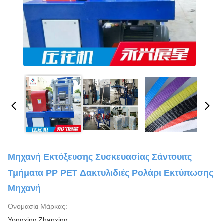
Μηχανή Εκτόξευσης Συσκευασίας Σάντουιτς
Τμήματα PP PET Δακτυλιδιές Ρολάρι Εκτύπωσης
Μηχανή
Ονομασία Μάρκας:
Yongxing Zhanxing