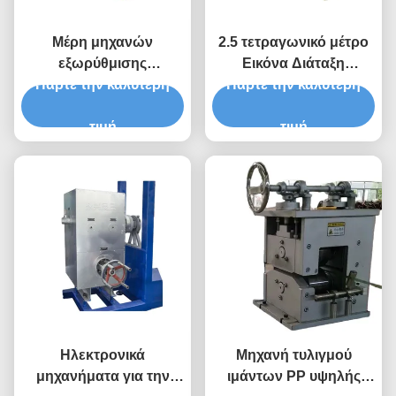
Μέρη μηχανών
2.5 τετραγωνικό μέτρο
εξωρύθμισης
Εικόνα Διάταξη
συσκευασίας PET PP
Πάρτε την καλύτερη
Πάρτε την καλύτερη
Διάταξης Διάταξης
Μέρη μηχανών CNC
διπλής χρήσης
τιμή
Εξωτερικά μέρη για την
τιμή
γραμμή παραγωγής
ταινιών PP
Ηλεκτρονικά
Μηχανή τυλιγμού
μηχανήματα για την
ιμάντων PP υψηλής