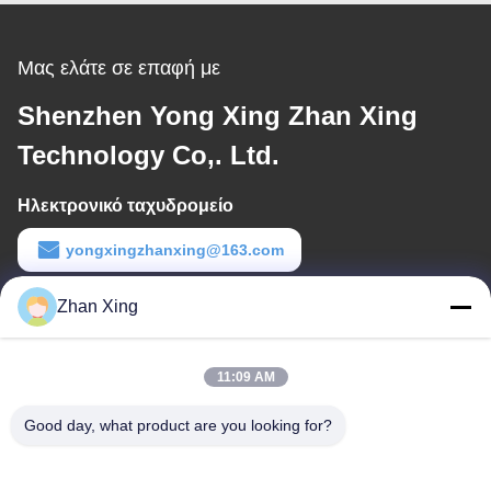
Μας ελάτε σε επαφή με
Shenzhen Yong Xing Zhan Xing
Technology Co,. Ltd.
Ηλεκτρονικό ταχυδρομείο
yongxingzhanxing@163.com
Εργασιακό χρόνο
Zhan Xing
8:00-20:00
11:09 AM
Η διεύθυνσή μας
Good day, what product are you looking for?
Διεύθυνση
Αριθ. 43-101, Meiyingsen, Xinpotou, κοινότητα Xinqiang, οδός
Xinhu, περιοχή Guangming, Shenzhen